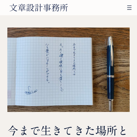
内
容
を
ス
キ
ッ
プ
今まで生きてきた場所と